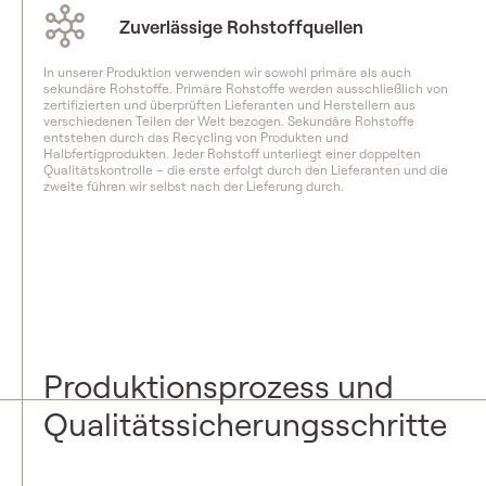
Zuverlässige Rohstoffquellen
In unserer Produktion verwenden wir sowohl primäre als auch
sekundäre Rohstoffe. Primäre Rohstoffe werden ausschließlich von
zertifizierten und überprüften Lieferanten und Herstellern aus
verschiedenen Teilen der Welt bezogen. Sekundäre Rohstoffe
entstehen durch das Recycling von Produkten und
Halbfertigprodukten. Jeder Rohstoff unterliegt einer doppelten
Qualitätskontrolle – die erste erfolgt durch den Lieferanten und die
zweite führen wir selbst nach der Lieferung durch.
Produktionsprozess und
Qualitätssicherungsschritte