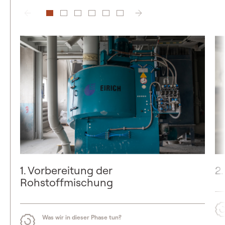
1. Vorbereitung der
2
Rohstoffmischung
Was wir in dieser Phase tun?