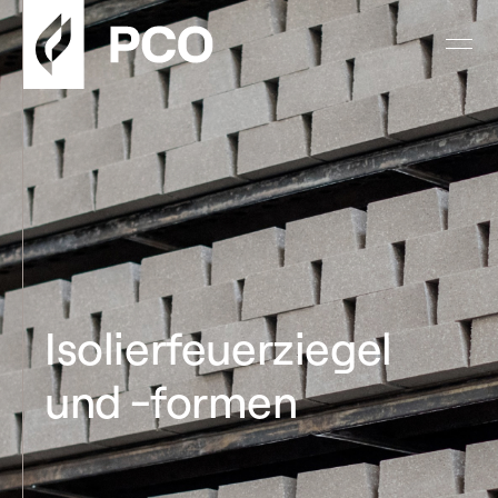
Isolierfeuerziegel
und -formen