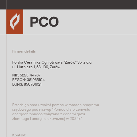
Firmendetails
Polska Ceramika Ogniotrwała "Żarów" Sp. z o.o.
ul. Hutnicza 1, 58-130, Żarów
NIP: 5223144767
REGON: 381965104
DUNS: 850706121
Przedsiębiorca uzyskał pomoc w ramach programu
rządowego pod nazwą: “Pomoc dla przemysłu
energochłonnego związana z cenami gazu
ziemnego i energii elektrycznej w 2024r.”
Kontakt