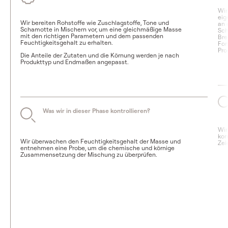
Wir
eig
Wir bereiten Rohstoffe wie Zuschlagstoffe, Tone und
an 
Schamotte in Mischern vor, um eine gleichmäßige Masse
Sch
mit den richtigen Parametern und dem passenden
Bre
Feuchtigkeitsgehalt zu erhalten.
For
Pro
Die Anteile der Zutaten und die Körnung werden je nach
Produkttyp und Endmaßen angepasst.
Was wir in dieser Phase kontrollieren?
Wir
kor
Wir überwachen den Feuchtigkeitsgehalt der Masse und
Zei
entnehmen eine Probe, um die chemische und körnige
Zusammensetzung der Mischung zu überprüfen.